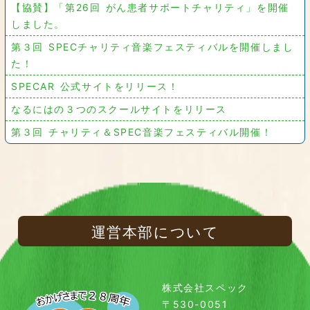
【協賛】「第26回 がん患者サポートチャリティ」を開催
しました。
第３回 SPECチャリティ音楽フェスティバルを開催しまし
た！
SPECAR 公式サイトをリリース！
なるにはの３つのスクールサイトをリリース
第３回 チャリティ＆SPEC音楽フェスティバル開催！
運営本部について
株式会社スペック
〒530-0051