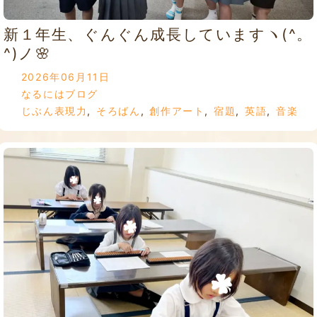
新１年生、ぐんぐん成長していますヽ(^。
^)ノ🌸
2026年06月11日
なるにはブログ
じぶん表現力
,
そろばん
,
創作アート
,
宿題
,
英語
,
音楽