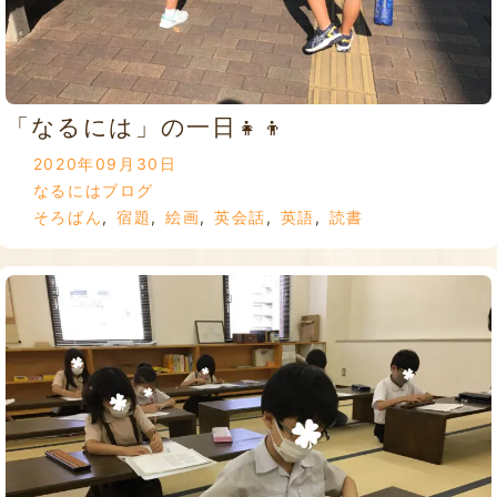
「なるには」の一日👧👦
2020年09月30日
なるにはブログ
そろばん
,
宿題
,
絵画
,
英会話
,
英語
,
読書