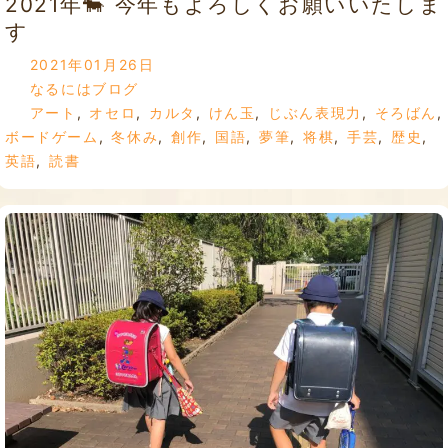
2021年🐄 今年もよろしくお願いいたしま
す
2021年01月26日
なるにはブログ
アート
,
オセロ
,
カルタ
,
けん玉
,
じぶん表現力
,
そろばん
,
ボードゲーム
,
冬休み
,
創作
,
国語
,
夢筆
,
将棋
,
手芸
,
歴史
,
英語
,
読書