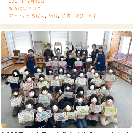
2021年12月12日
なるにはブログ
アート
,
そろばん
,
宿題
,
読書
,
遊び
,
音楽