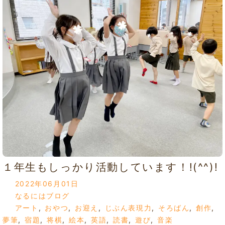
１年生もしっかり活動しています！!(^^)!
2022年06月01日
なるにはブログ
アート
,
おやつ
,
お迎え
,
じぶん表現力
,
そろばん
,
創作
,
夢筆
,
宿題
,
将棋
,
絵本
,
英語
,
読書
,
遊び
,
音楽