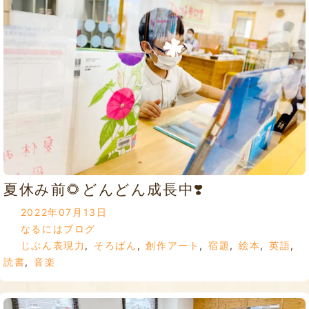
夏休み前🌻どんどん成長中❣️
2022年07月13日
なるにはブログ
じぶん表現力
,
そろばん
,
創作アート
,
宿題
,
絵本
,
英語
,
読書
,
音楽