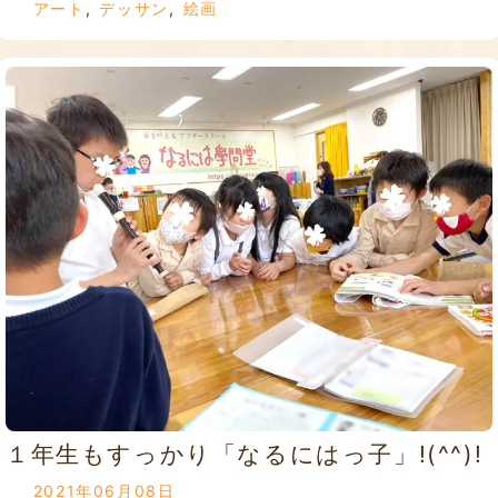
アート
,
デッサン
,
絵画
１年生もすっかり「なるにはっ子」!(^^)!
2021年06月08日