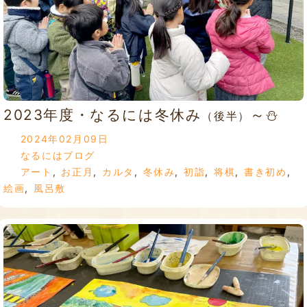
2023年度・なるには冬休み
～⛄
（後半）
2024年02月09日
なるにはブログ
アート
,
お正月
,
カルタ
,
冬休み
,
初詣
,
将棋
,
書き初め
,
絵画
,
風呂敷