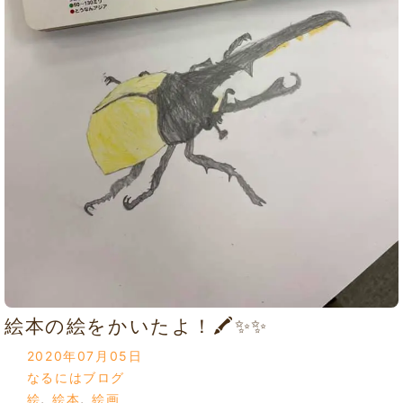
絵本の絵をかいたよ！🖍✨✨
2020年07月05日
なるにはブログ
絵
,
絵本
,
絵画