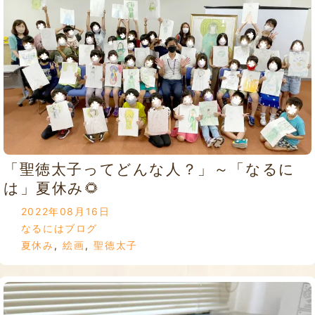
「聖徳太子ってどんな人？」～「なるに
は」夏休み🌻
2022年08月16日
なるにはブログ
夏休み
,
絵画
,
聖徳太子