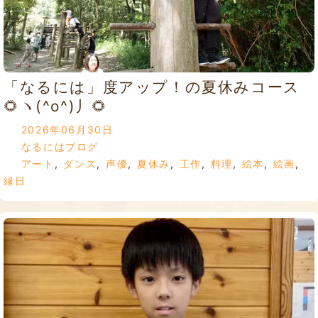
「なるには」度アップ！の夏休みコース
🌻ヽ(^o^)丿🌻
2026年06月30日
なるにはブログ
アート
,
ダンス
,
声優
,
夏休み
,
工作
,
料理
,
絵本
,
絵画
,
縁日