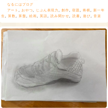
なるにはブログ
アート
,
おやつ
,
じぶん表現力
,
創作
,
宿題
,
将棋
,
新一年
生
,
算数
,
算盤
,
絵画
,
英語
,
読み聞かせ
,
読書
,
遊び
,
音楽