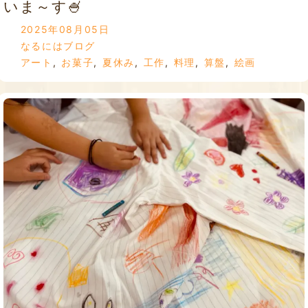
いま～す🍧
2025年08月05日
なるにはブログ
アート
,
お菓子
,
夏休み
,
工作
,
料理
,
算盤
,
絵画