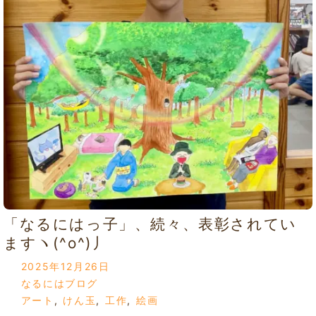
「なるにはっ子」、続々、表彰されてい
ますヽ(^o^)丿
2025年12月26日
なるにはブログ
アート
,
けん玉
,
工作
,
絵画