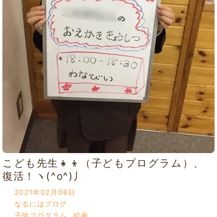
こども先生👧👦（子どもプログラム）、
復活！ヽ(^o^)丿
2021年02月08日
なるにはブログ
子供プログラム
,
絵画