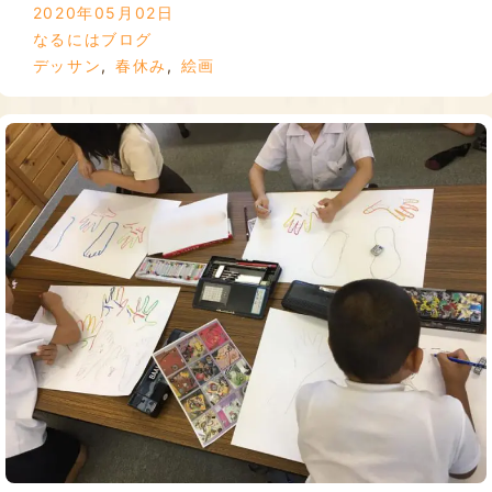
2020年05月02日
なるにはブログ
デッサン
,
春休み
,
絵画