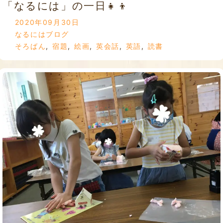
「なるには」の一日👧👦
2020年09月30日
なるにはブログ
そろばん
,
宿題
,
絵画
,
英会話
,
英語
,
読書