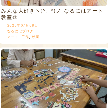
みんな大好きヽ(^。^)ノ なるにはアート
教室🎨
2025年07月08日
なるにはブログ
アート
,
工作
,
絵画