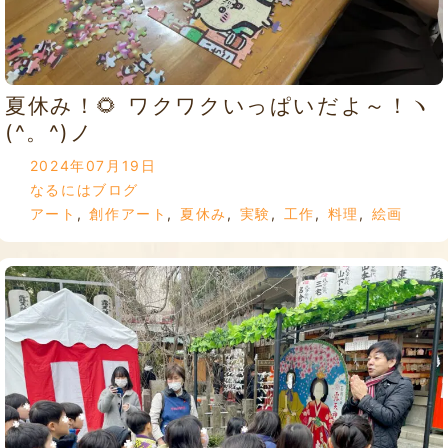
夏休み！🌻 ワクワクいっぱいだよ～！ヽ
(^。^)ノ
2024年07月19日
なるにはブログ
アート
,
創作アート
,
夏休み
,
実験
,
工作
,
料理
,
絵画