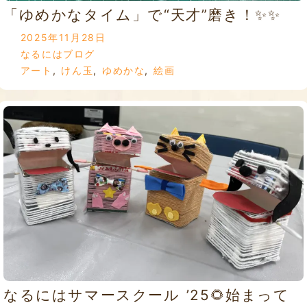
「ゆめかなタイム」で“天才”磨き！✨✨
2025年11月28日
なるにはブログ
アート
,
けん玉
,
ゆめかな
,
絵画
なるにはサマースクール ’25🌻始まって