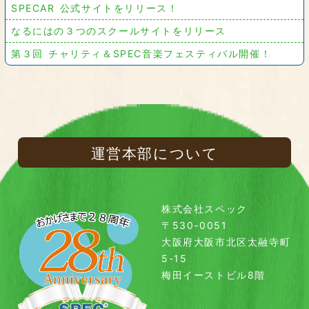
SPECAR 公式サイトをリリース！
なるにはの３つのスクールサイトをリリース
第３回 チャリティ＆SPEC音楽フェスティバル開催！
運営本部について
株式会社スペック
〒530-0051
大阪府大阪市北区太融寺町
5-15
梅田イーストビル8階