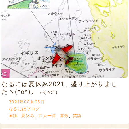
なるには夏休み2021、盛り上がりまし
たヽ(^o^)丿
（その1）
2021年08月25日
なるにはブログ
国語
,
夏休み
,
百人一首
,
算数
,
英語