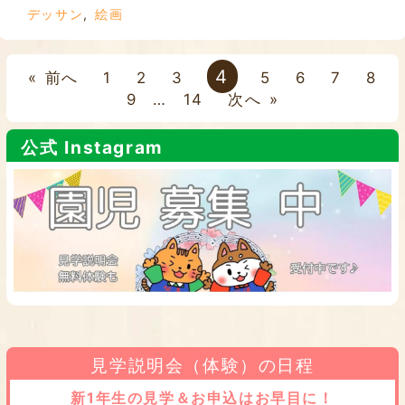
デッサン
,
絵画
4
« 前へ
1
2
3
5
6
7
8
9
…
14
次へ »
公式 Instagram
見学説明会（体験）の日程
新1年生の見学＆お申込はお早目に！