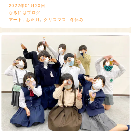
2022年01月20日
なるにはブログ
アート
,
お正月
,
クリスマス
,
冬休み