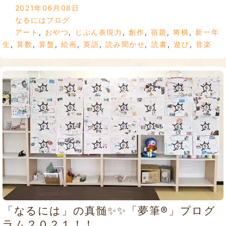
2021年06月08日
なるにはブログ
アート
,
おやつ
,
じぶん表現力
,
創作
,
宿題
,
将棋
,
新一年
生
,
算数
,
算盤
,
絵画
,
英語
,
読み聞かせ
,
読書
,
遊び
,
音楽
「なるには」の真髄✨✨「夢筆®」プログ
ラム２０２１！！