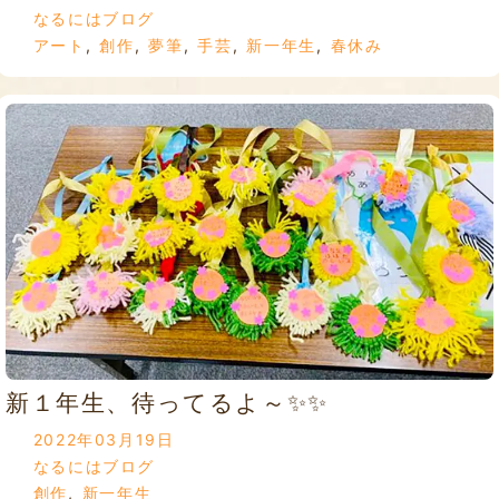
なるにはブログ
アート
,
創作
,
夢筆
,
手芸
,
新一年生
,
春休み
新１年生、待ってるよ～✨✨
2022年03月19日
なるにはブログ
創作
,
新一年生