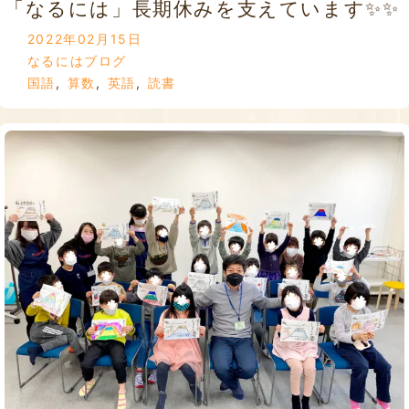
「なるには」長期休みを支えています✨✨
2022年02月15日
なるにはブログ
国語
,
算数
,
英語
,
読書