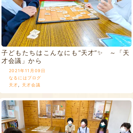
子どもたちはこんなにも“天才”✨ ～「天
才会議」から
2021年11月09日
なるにはブログ
天才
,
天才会議