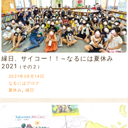
縁日、サイコー！！～なるには夏休み
2021
（その２）
2021年09月14日
なるにはブログ
夏休み
,
縁日