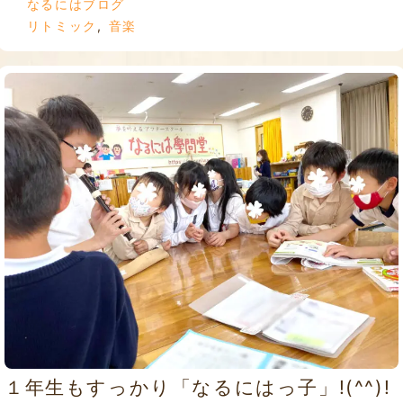
なるにはブログ
リトミック
,
音楽
１年生もすっかり「なるにはっ子」!(^^)!