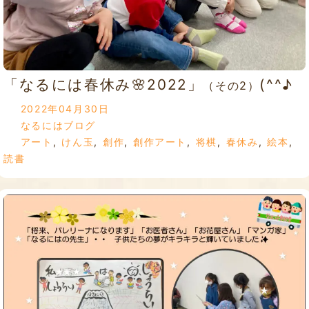
「なるには春休み🌸2022」
(^^♪
（その2）
2022年04月30日
なるにはブログ
アート
,
けん玉
,
創作
,
創作アート
,
将棋
,
春休み
,
絵本
,
読書