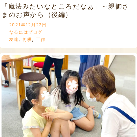
「魔法みたいなところだなぁ」～親御さ
まのお声から（後編）
2021年12月22日
なるにはブログ
友達
,
将棋
,
工作