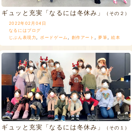
ギュッと充実「なるには冬休み」
（その２）
2022年02月04日
なるにはブログ
じぶん表現力
,
ボードゲーム
,
創作アート
,
夢筆
,
絵本
ギュッと充実「なるには冬休み」
（その１）