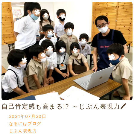
自己肯定感も高まる!? ～じぶん表現力🖊
2021年07月20日
なるにはブログ
じぶん表現力