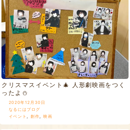
クリスマスイベント🎄 人形劇映画をつく
ったよ⛄
2020年12月30日
なるにはブログ
イベント
,
創作
,
映画