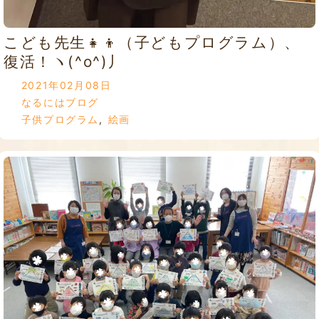
こども先生👧👦（子どもプログラム）、
復活！ヽ(^o^)丿
2021年02月08日
なるにはブログ
子供プログラム
,
絵画