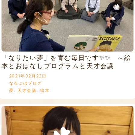
「なりたい夢」を育む毎日です✨✨ ～絵
本とおはなしプログラムと天才会議
2021年02月22日
なるにはブログ
夢
,
天才会議
,
絵本