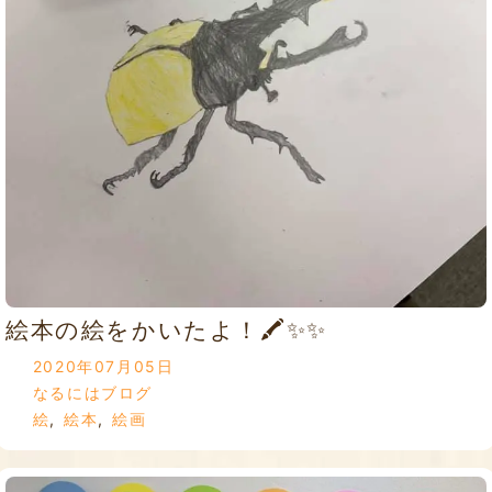
絵本の絵をかいたよ！🖍✨✨
2020年07月05日
なるにはブログ
絵
,
絵本
,
絵画