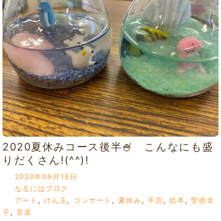
2020夏休みコース後半🍧 こんなにも盛
りだくさん!(^^)!
2020年09月16日
なるにはブログ
アート
,
けん玉
,
コンサート
,
夏休み
,
手芸
,
絵本
,
聖徳太
子
,
音楽