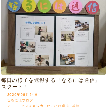
毎日の様子を速報する「なるには通信」
スタート！
2020年06月24日
なるにはブログ
アート
,
じぶん表現力
,
なるには通信
,
英語