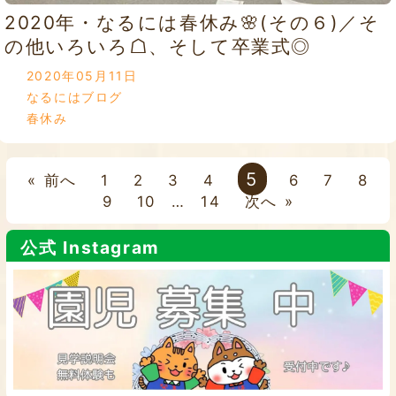
2020年・なるには春休み🌸(その６)／そ
の他いろいろ☖、そして卒業式◎
2020年05月11日
なるにはブログ
春休み
5
« 前へ
1
2
3
4
6
7
8
9
10
…
14
次へ »
公式 Instagram