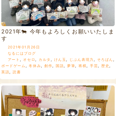
2021年🐄 今年もよろしくお願いいたしま
す
2021年01月26日
なるにはブログ
アート
,
オセロ
,
カルタ
,
けん玉
,
じぶん表現力
,
そろばん
,
ボードゲーム
,
冬休み
,
創作
,
国語
,
夢筆
,
将棋
,
手芸
,
歴史
,
英語
,
読書