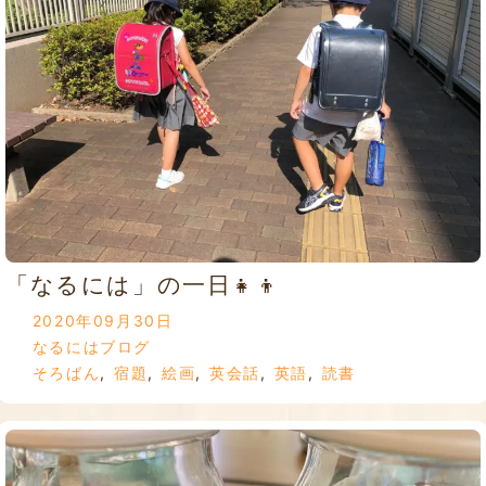
「なるには」の一日👧👦
2020年09月30日
なるにはブログ
そろばん
,
宿題
,
絵画
,
英会話
,
英語
,
読書