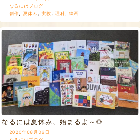
なるにはブログ
創作
,
夏休み
,
実験
,
理科
,
絵画
なるには夏休み、始まるよ～🌻
2020年08月06日
なるにはブログ