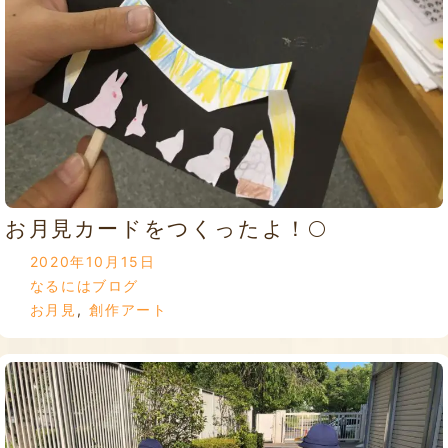
お月見カードをつくったよ！🌕
2020年10月15日
なるにはブログ
お月見
,
創作アート