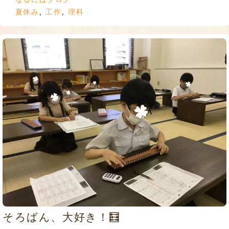
夏休み
,
工作
,
理科
そろばん、大好き！🧮